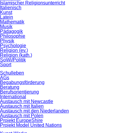
Islamischer Religionsunterricht
Italienisch
Kunst
Latein
Mathematik
Musik
Pädagogik
Philosophie
Physik
Psychologie
Religion (ev.)
Religion (kath.)
SoWi/Politik
Sport
Schulleben
AGs
Begabungsförderung
Beratung
Berufsorientierung
International
Austausch mit Newcastle
Austausch mit Italien
Austausch mit den Niederlanden
Austausch mit Polen
Projekt EuropeShire
Projekt Model United Nations