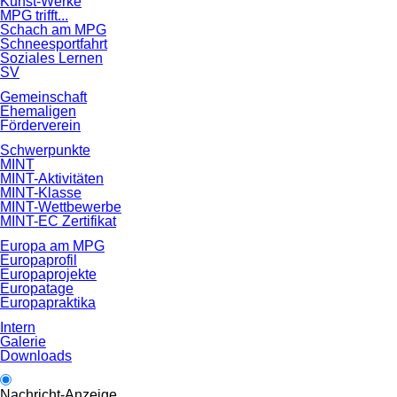
Kunst-Werke
MPG trifft...
Schach am MPG
Schneesportfahrt
Soziales Lernen
SV
Gemeinschaft
Ehemaligen
Förderverein
Schwerpunkte
MINT
MINT-Aktivitäten
MINT-Klasse
MINT-Wettbewerbe
MINT-EC Zertifikat
Europa am MPG
Europaprofil
Europaprojekte
Europatage
Europapraktika
Intern
Galerie
Downloads
Nachricht-Anzeige