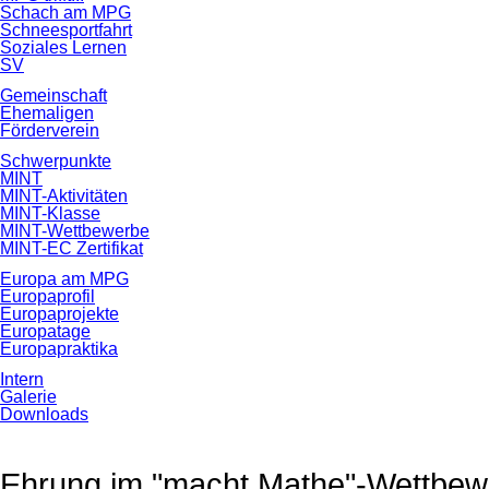
Schach am MPG
Schneesportfahrt
Soziales Lernen
SV
Gemeinschaft
Ehemaligen
Förderverein
Schwerpunkte
MINT
MINT-Aktivitäten
MINT-Klasse
MINT-Wettbewerbe
MINT-EC Zertifikat
Europa am MPG
Europaprofil
Europaprojekte
Europatage
Europapraktika
Intern
Galerie
Downloads
Ehrung im "macht Mathe"-Wettbew