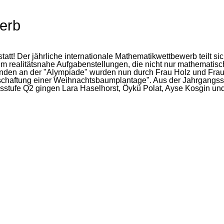
erb
att! Der jährliche internationale Mathematikwettbewerb teilt 
um realitätsnahe Aufgabenstellungen, die nicht nur mathematis
enden an der "Alympiade" wurden nun durch Frau Holz und Frau
rtschaftung einer Weihnachtsbaumplantage". Aus der Jahrgang
sstufe Q2 gingen Lara Haselhorst, Öykü Polat, Ayse Kosgin und