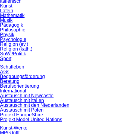
Italienisch
Kunst
Latein
Mathematik
Musik
Pädagogik
Philosophie
Physik
Psychologie
Religion (ev.)
Religion (kath.)
SoWi/Politik
Sport
Schulleben
AGs
Begabungsförderung
Beratung
Berufsorientierung
International
Austausch mit Newcastle
Austausch mit Italien
Austausch mit den Niederlanden
Austausch mit Polen
Projekt EuropeShire
Projekt Model United Nations
Kunst-Werke
MPG trifft...