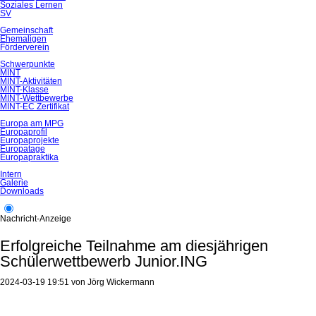
Soziales Lernen
SV
Gemeinschaft
Ehemaligen
Förderverein
Schwerpunkte
MINT
MINT-Aktivitäten
MINT-Klasse
MINT-Wettbewerbe
MINT-EC Zertifikat
Europa am MPG
Europaprofil
Europaprojekte
Europatage
Europapraktika
Intern
Galerie
Downloads
Nachricht-Anzeige
Erfolgreiche Teilnahme am diesjährigen
Schülerwettbewerb Junior.ING
2024-03-19 19:51
von
Jörg Wickermann