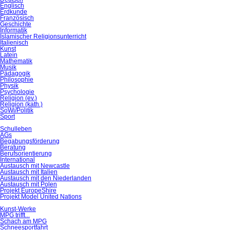
Englisch
Erdkunde
Französisch
Geschichte
Informatik
Islamischer Religionsunterricht
Italienisch
Kunst
Latein
Mathematik
Musik
Pädagogik
Philosophie
Physik
Psychologie
Religion (ev.)
Religion (kath.)
SoWi/Politik
Sport
Schulleben
AGs
Begabungsförderung
Beratung
Berufsorientierung
International
Austausch mit Newcastle
Austausch mit Italien
Austausch mit den Niederlanden
Austausch mit Polen
Projekt EuropeShire
Projekt Model United Nations
Kunst-Werke
MPG trifft...
Schach am MPG
Schneesportfahrt