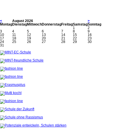
<
August 2026
>
Mo
ntag
Di
enstag
Mi
ttwoch
Do
nnerstag
Fr
eitag
Sa
mstag
So
nntag
1
2
3
4
5
6
7
8
9
10
11
12
13
14
15
16
17
18
19
20
21
22
23
24
25
26
27
28
29
30
31