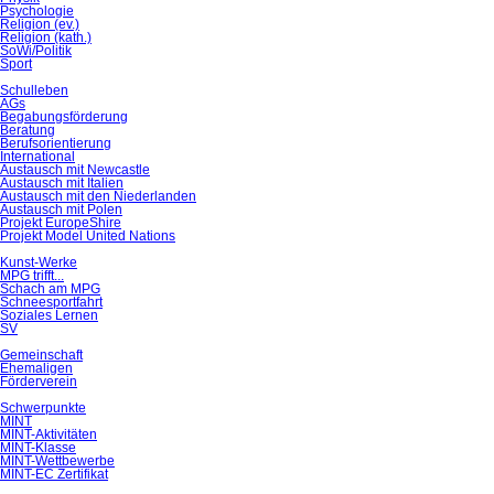
Psychologie
Religion (ev.)
Religion (kath.)
SoWi/Politik
Sport
Schulleben
AGs
Begabungsförderung
Beratung
Berufsorientierung
International
Austausch mit Newcastle
Austausch mit Italien
Austausch mit den Niederlanden
Austausch mit Polen
Projekt EuropeShire
Projekt Model United Nations
Kunst-Werke
MPG trifft...
Schach am MPG
Schneesportfahrt
Soziales Lernen
SV
Gemeinschaft
Ehemaligen
Förderverein
Schwerpunkte
MINT
MINT-Aktivitäten
MINT-Klasse
MINT-Wettbewerbe
MINT-EC Zertifikat