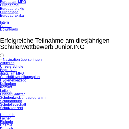
Europa am MPG
Europaprofil
Europaprojekte
Europatage
Europapraktika
Intern
Galerie
Downloads
Erfolgreiche Teilnahme am diesjährigen
Schülerwettbewerb Junior.ING
×
Navigation überspringen
Aktuelles
Unsere Schule
Begrüßung
digital am MPG
Geschäftsverteilungsplan
Hygienekonzept
Kollegium
Kontakt
Leitbild
Offener Ganztag
Schulentwicklungsprogramm
Schulordnung
Schulpflegschaft
Schutzkonzept
Unterricht
Fächer
Biologie
Chemie
Deutsch