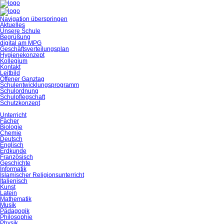
Navigation überspringen
Aktuelles
Unsere Schule
Begrüßung
digital am MPG
Geschäftsverteilungsplan
Hygienekonzept
Kollegium
Kontakt
Leitbild
Offener Ganztag
Schulentwicklungsprogramm
Schulordnung
Schulpflegschaft
Schutzkonzept
Unterricht
Fächer
Biologie
Chemie
Deutsch
Englisch
Erdkunde
Französisch
Geschichte
Informatik
Islamischer Religionsunterricht
Italienisch
Kunst
Latein
Mathematik
Musik
Pädagogik
Philosophie
Physik