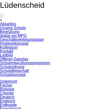
Lüdenscheid
Navigation
×
überspringen
Aktuelles
Unsere Schule
Begrüßung
digital am MPG
Geschäftsverteilungsplan
Hygienekonzept
Kollegium
Kontakt
Leitbild
Offener Ganztag
Schulentwicklungsprogramm
Schulordnung
Schulpflegschaft
Schutzkonzept
Unterricht
Fächer
Biologie
Chemie
Deutsch
Englisch
Erdkunde
Französisch