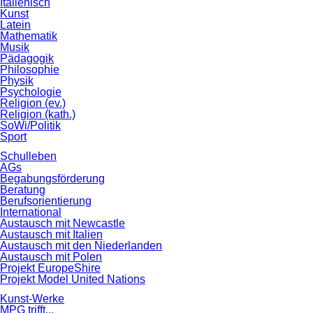
Italienisch
Kunst
Latein
Mathematik
Musik
Pädagogik
Philosophie
Physik
Psychologie
Religion (ev.)
Religion (kath.)
SoWi/Politik
Sport
Schulleben
AGs
Begabungsförderung
Beratung
Berufsorientierung
International
Austausch mit Newcastle
Austausch mit Italien
Austausch mit den Niederlanden
Austausch mit Polen
Projekt EuropeShire
Projekt Model United Nations
Kunst-Werke
MPG trifft...