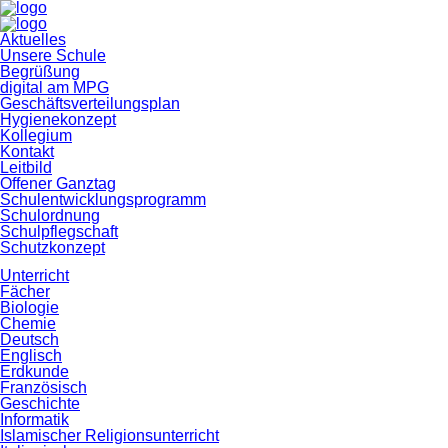
Navigation
Aktuelles
überspringen
Unsere Schule
Begrüßung
digital am MPG
Geschäftsverteilungsplan
Hygienekonzept
Kollegium
Kontakt
Leitbild
Offener Ganztag
Schulentwicklungsprogramm
Schulordnung
Schulpflegschaft
Schutzkonzept
Unterricht
Fächer
Biologie
Chemie
Deutsch
Englisch
Erdkunde
Französisch
Geschichte
Informatik
Islamischer Religionsunterricht