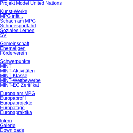
Projekt Model United Nations
Kunst-Werke
MPG trifft...
Schach am MPG
Schneesportfahrt
Soziales Lernen
SV
Gemeinschaft
Ehemaligen
Förderverein
Schwerpunkte
MINT
MINT-Aktivitäten
MINT-Klasse
MINT-Wettbewerbe
MINT-EC Zertifikat
Europa am MPG
Europaprofil
Europaprojekte
Europatage
Europapraktika
Intern
Galerie
Downloads