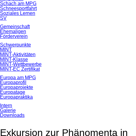
Schach am MPG
Schneesportfahrt
Soziales Lernen
SV
Gemeinschaft
Ehemaligen
Förderverein
Schwerpunkte
MINT
MINT-Aktivitäten
MINT-Klasse
MINT-Wettbewerbe
MINT-EC Zertifikat
Europa am MPG
Europaprofil
Europaprojekte
Europatage
Europapraktika
Intern
Galerie
Downloads
Exkursion zur Phänomenta in