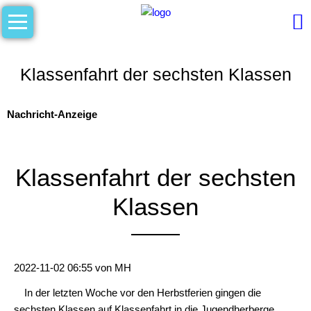
Navigation
Aktuelles
überspringen
Unsere
Schule
Klassenfahrt der sechsten Klassen
Begrüßung
Nachricht-Anzeige
digital
am
MPG
Klassenfahrt der sechsten
Geschäftsverteilungsplan
Klassen
Hygienekonzept
Kollegium
2022-11-02 06:55
von
MH
Kontakt
In der letzten Woche vor den Herbstferien gingen die
Leitbild
sechsten Klassen auf Klassenfahrt in die Jugendherberge