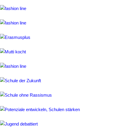
Austausch
mit
Polen
Projekt
EuropeShire
Projekt
Model
United
Nations
Kunst-
Werke
MPG
trifft...
Schach
am