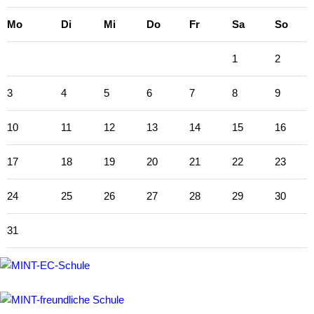
Begabungsförderung
ntag
enstag
ttwoch
nnerstag
eitag
mstag
nnta
Mo
Di
Mi
Do
Fr
Sa
So
Beratung
1
2
Berufsorientierung
3
4
5
6
7
8
9
International
Austausch
10
11
12
13
14
15
16
mit
Newcastle
17
18
19
20
21
22
23
Austausch
24
25
26
27
28
29
30
mit
Italien
31
Austausch
mit
den
Niederlanden