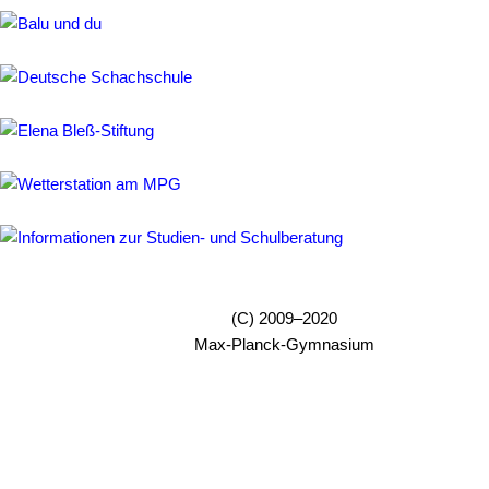
MPG
Schneesportfahrt
Soziales
Lernen
SV
Gemeinschaft
Ehemaligen
Förderverein
(C) 2009–2020
Schwerpunkte
Max-Planck-Gymnasium
MINT
MINT-
Aktivitäten