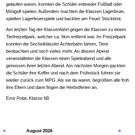
Pädagogik
gelaufen waren, konnten die Schüler entweder Fußball oder
Minigolf spielen. Außerdem machten die Klassen Lagerfeuer,
Philosophie
spielten Lagerfeuerspiele und backten am Feuer Stockbrot.
Physik
Am letzten Tag der Klassenfahrt gingen die Klassen zu einem
Tierfreizeitpark, welcher ca. 5km entfernt war. Im Freizeitpark
Psychologie
konnten die Sechstklässler Achterbahn fahren, Tiere
beobachten und noch vieles mehr. An diesem Abend
Religion
veranstalteten die Klassen einen Spieleabend und alle
(ev.)
genossen ihren letzten Abend. Am nächsten Morgen packten
Religion
die Schüler ihre Koffer und nach dem Frühstück fuhren sie
(kath.)
wieder zurück zum MPG. Als sie da waren, begrüßten alle froh
ihre Eltern und dann fingen die Herbstferien an.
SoWi/Politik
Emir Polat, Klasse 6B
Sport
Schulleben
AGs
<
August 2026
>