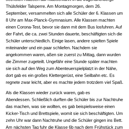
Offener
Thülsfelder Talsperre. Am Montagmorgen, dem 26.
Ganztag
September, versammelten sich alle Schüler der 6. Klassen um
8 Uhr am Max-Planck-Gymnasium. Alle Klassen machten
Schulentwicklungsprogramm
einen Corona-Test, bevor sie dann mit dem Bus losfuhren. Auf
der Fahrt, die ca. zwei Stunden dauerte, beschäftigten sich die
Schulordnung
Schüler unterschiedlich. Einige lasen, andere spielten Spiele
Schulpflegschaft
miteinander und ein paar schliefen. Nachdem sie
angekommen waren, aßen sie zuerst zu Mittag, dann wurden
Schutzkonzept
die Zimmer zugeteilt. Ungefähr eine Stunde später machten
sie sich auf den Weg zum Abenteuerspielplatzt in der Nähe,
Unterricht
dort gab es ein großes Klettergerüst, eine Seilbahn etc. Es
Fächer
regnete zwar leicht, aber es machte jedem trotzdem viel Spaß.
Als die Klassen wieder zurück waren, gab es
Biologie
Abendessen. Schließlich durften die Schüler bis zur Nachtruhe
Chemie
das machen, was sie wollten, es gab beispielsweise einen
Kicker-Tisch und Brettspiele, womit sie sich beschäftigten. Um
Deutsch
zehn Uhr war dann Nachtruhe und die Schüler gingen ins Bett.
Am nächsten Tag fuhr die Klasse 6b nach dem Frühstück zum
Englisch