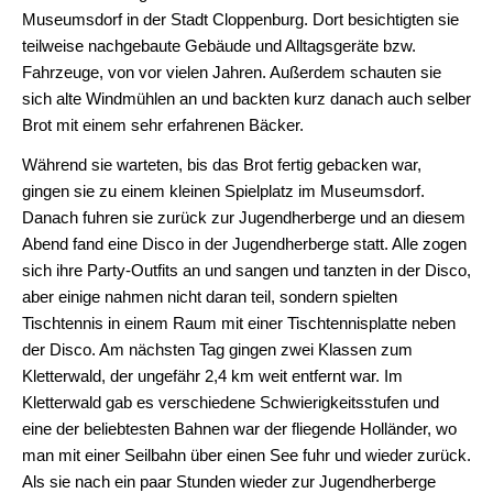
Museumsdorf in der Stadt Cloppenburg. Dort besichtigten sie
Erdkunde
teilweise nachgebaute Gebäude und Alltagsgeräte bzw.
Fahrzeuge, von vor vielen Jahren. Außerdem schauten sie
Französisch
sich alte Windmühlen an und backten kurz danach auch selber
Brot mit einem sehr erfahrenen Bäcker.
Geschichte
Während sie warteten, bis das Brot fertig gebacken war,
Informatik
gingen sie zu einem kleinen Spielplatz im Museumsdorf.
Islamischer
Danach fuhren sie zurück zur Jugendherberge und an diesem
Religionsunterricht
Abend fand eine Disco in der Jugendherberge statt. Alle zogen
sich ihre Party-Outfits an und sangen und tanzten in der Disco,
Italienisch
aber einige nahmen nicht daran teil, sondern spielten
Tischtennis in einem Raum mit einer Tischtennisplatte neben
Kunst
der Disco. Am nächsten Tag gingen zwei Klassen zum
Latein
Kletterwald, der ungefähr 2,4 km weit entfernt war. Im
Kletterwald gab es verschiedene Schwierigkeitsstufen und
Mathematik
eine der beliebtesten Bahnen war der fliegende Holländer, wo
man mit einer Seilbahn über einen See fuhr und wieder zurück.
Musik
Als sie nach ein paar Stunden wieder zur Jugendherberge