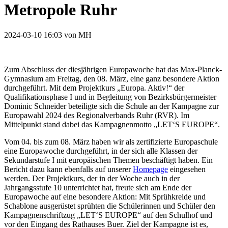
Metropole Ruhr
2024-03-10 16:03
von
MH
Zum Abschluss der diesjährigen Europawoche hat das Max-Planck-
Gymnasium am Freitag, den 08. März, eine ganz besondere Aktion
durchgeführt. Mit dem Projektkurs „Europa. Aktiv!“ der
Qualifikationsphase I und in Begleitung von Bezirksbürgermeister
Dominic Schneider beteiligte sich die Schule an der Kampagne zur
Europawahl 2024 des Regionalverbands Ruhr (RVR). Im
Mittelpunkt stand dabei das Kampagnenmotto „LET‘S EUROPE“.
Vom 04. bis zum 08. März haben wir als zertifizierte Europaschule
eine Europawoche durchgeführt, in der sich alle Klassen der
Sekundarstufe I mit europäischen Themen beschäftigt haben. Ein
Bericht dazu kann ebenfalls auf unserer
Homepage
eingesehen
werden. Der Projektkurs, der in der Woche auch in der
Jahrgangsstufe 10 unterrichtet hat, freute sich am Ende der
Europawoche auf eine besondere Aktion: Mit Sprühkreide und
Schablone ausgerüstet sprühten die Schülerinnen und Schüler den
Kampagnenschriftzug „LET‘S EUROPE“ auf den Schulhof und
vor den Eingang des Rathauses Buer. Ziel der Kampagne ist es,