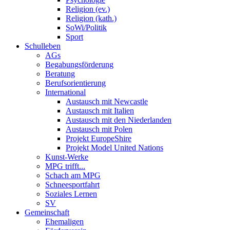
Religion (ev.)
Religion (kath.)
SoWi/Politik
Sport
Schulleben
AGs
Begabungsförderung
Beratung
Berufsorientierung
International
Austausch mit Newcastle
Austausch mit Italien
Austausch mit den Niederlanden
Austausch mit Polen
Projekt EuropeShire
Projekt Model United Nations
Kunst-Werke
MPG trifft...
Schach am MPG
Schneesportfahrt
Soziales Lernen
SV
Gemeinschaft
Ehemaligen