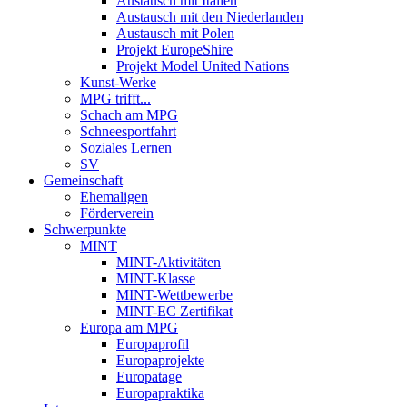
Austausch mit Italien
Austausch mit den Niederlanden
Austausch mit Polen
Projekt EuropeShire
Projekt Model United Nations
Kunst-Werke
MPG trifft...
Schach am MPG
Schneesportfahrt
Soziales Lernen
SV
Gemeinschaft
Ehemaligen
Förderverein
Schwerpunkte
MINT
MINT-Aktivitäten
MINT-Klasse
MINT-Wettbewerbe
MINT-EC Zertifikat
Europa am MPG
Europaprofil
Europaprojekte
Europatage
Europapraktika