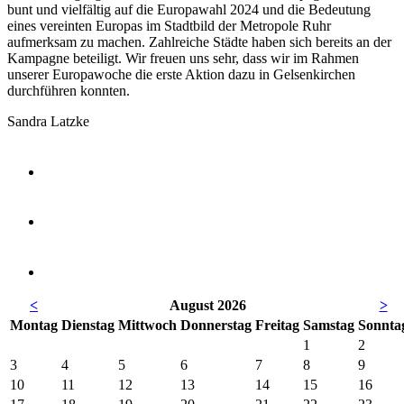
bunt und vielfältig auf die Europawahl 2024 und die Bedeutung
eines vereinten Europas im Stadtbild der Metropole Ruhr
aufmerksam zu machen. Zahlreiche Städte haben sich bereits an der
Kampagne beteiligt. Wir freuen uns sehr, dass wir im Rahmen
unserer Europawoche die erste Aktion dazu in Gelsenkirchen
durchführen konnten.
Sandra Latzke
<
August 2026
>
Mo
ntag
Di
enstag
Mi
ttwoch
Do
nnerstag
Fr
eitag
Sa
mstag
So
nnta
1
2
3
4
5
6
7
8
9
10
11
12
13
14
15
16