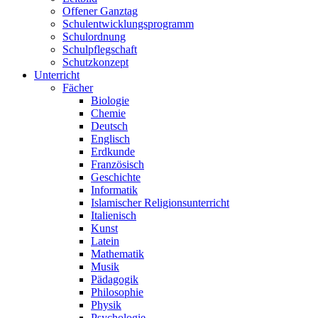
Offener Ganztag
Schulentwicklungsprogramm
Schulordnung
Schulpflegschaft
Schutzkonzept
Unterricht
Fächer
Biologie
Chemie
Deutsch
Englisch
Erdkunde
Französisch
Geschichte
Informatik
Islamischer Religionsunterricht
Italienisch
Kunst
Latein
Mathematik
Musik
Pädagogik
Philosophie
Physik
Psychologie