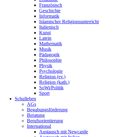
Französisch
Geschichte
Informatik
Islamischer Religionsunterricht
Italienisch
Kunst
Latein
Mathematik
Musik
Pädagogik
Philosophie
Physik
Psychologie
Religion (ev.)
Religion (kath.)
SoWi/Politik
Sport
Schulleben
AGs
Begabungsförderung
Beratung
Berufsorientierung
International
Austausch mit Newcastle