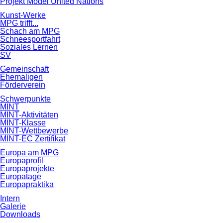
Projekt Model United Nations
Kunst-Werke
MPG trifft...
Schach am MPG
Schneesportfahrt
Soziales Lernen
SV
Gemeinschaft
Ehemaligen
Förderverein
Schwerpunkte
MINT
MINT-Aktivitäten
MINT-Klasse
MINT-Wettbewerbe
MINT-EC Zertifikat
Europa am MPG
Europaprofil
Europaprojekte
Europatage
Europapraktika
Intern
Galerie
Downloads