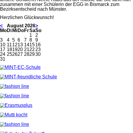
zusammen mit einer Schülerin der EGG in Bismarck zum
Bezirksentscheid nach Münster.
Herzlichen Glückwunsch!
<
August 2026
>
ntag
enstag
ttwoch
nnerstag
eitag
mstag
nntag
Mo
Di
Mi
Do
Fr
Sa
So
1
2
3
4
5
6
7
8
9
10
11
12
13
14
15
16
17
18
19
20
21
22
23
24
25
26
27
28
29
30
31