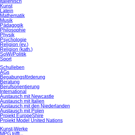
Italienisch
Kunst
Latein
Mathematik
Musik
Pädagogik
Philosophie
Physik
Psychologie
Religion (ev.)
Religion (kath.)
SoWi/Politik
Sport
Schulleben
AGs
Begabungsförderung
Beratung
Berufsorientierung
International
Austausch mit Newcastle
Austausch mit Italien
Austausch mit den Niederlanden
Austausch mit Polen
Projekt EuropeShire
Projekt Model United Nations
Kunst-Werke
MPG trifft...