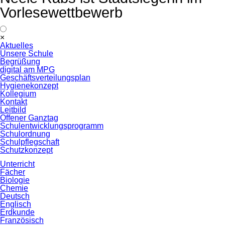
Vorlesewettbewerb
Navigation
×
überspringen
Aktuelles
Unsere Schule
Begrüßung
digital am MPG
Geschäftsverteilungsplan
Hygienekonzept
Kollegium
Kontakt
Leitbild
Offener Ganztag
Schulentwicklungsprogramm
Schulordnung
Schulpflegschaft
Schutzkonzept
Unterricht
Fächer
Biologie
Chemie
Deutsch
Englisch
Erdkunde
Französisch