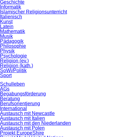
Geschichte
Informatik
Islamischer Religionsunterricht
Italienisch
Kunst
Latein
Mathematik
Musik
Pädagogik
Philosophie
Physik
Psychologie
Religion (ev.)
Religion (kath.)
SoWi/Politik
Sport
Schulleben
AGs
Begabungsförderung
Beratung
Berufsorientierung
International
Austausch mit Newcastle
Austausch mit Italien
Austausch mit den Niederlanden
Austausch mit Polen
Projekt EuropeShire