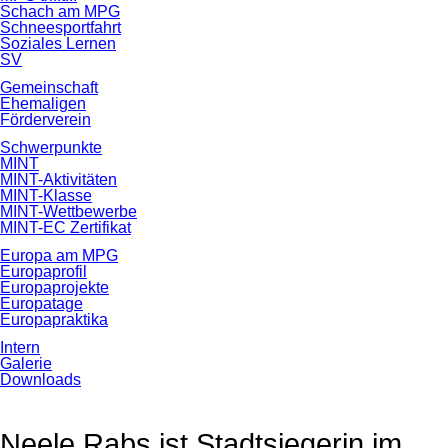
Schach am MPG
Schneesportfahrt
Soziales Lernen
SV
Gemeinschaft
Ehemaligen
Förderverein
Schwerpunkte
MINT
MINT-Aktivitäten
MINT-Klasse
MINT-Wettbewerbe
MINT-EC Zertifikat
Europa am MPG
Europaprofil
Europaprojekte
Europatage
Europapraktika
Intern
Galerie
Downloads
Neele Rabs ist Stadtsiegerin im