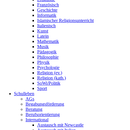
Französisch
Geschichte
Informatik
Islamischer Religionsunterricht
Italienisch
Kunst
Latein
Mathematik
Musik
Pädagogik
Philosophie
Physik
Psychologie
Religion (ev.)
Religion (kath.)
SoWi/Politik
Sport
Schulleben
AGs
Begabungsförderung
Beratung
Berufsorientierung
International
Austausch mit Newcastle