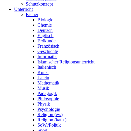
Schutzkonzept
Unterricht
Fächer
Biologie
Chemie
Deutsch
Englisch
Erdkunde
Französisch
Geschichte
Informatik
Islamischer Religionsunterricht
Italienisch
Kunst
Latein
Mathematik
Musik
Pädagogik
Philosophie
Physik
Psychologie
Religion (ev.)
Religion (kath.)
SoWi/Politik
Sport