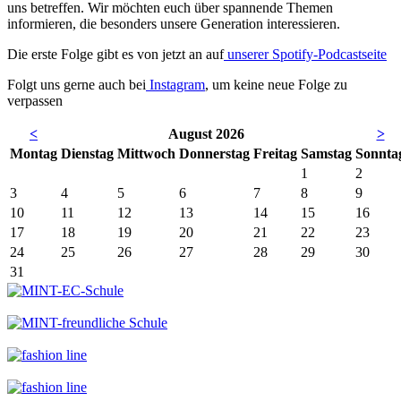
uns betreffen. Wir möchten euch über spannende Themen
informieren, die besonders unsere Generation interessieren.
Die erste Folge gibt es von jetzt an auf
unserer Spotify-Podcastseite
Folgt uns gerne auch bei
Instagram
, um keine neue Folge zu
verpassen
<
August 2026
>
Mo
ntag
Di
enstag
Mi
ttwoch
Do
nnerstag
Fr
eitag
Sa
mstag
So
nnta
1
2
3
4
5
6
7
8
9
10
11
12
13
14
15
16
17
18
19
20
21
22
23
24
25
26
27
28
29
30
31