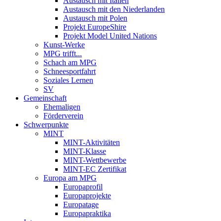
Austausch mit Italien
Austausch mit den Niederlanden
Austausch mit Polen
Projekt EuropeShire
Projekt Model United Nations
Kunst-Werke
MPG trifft...
Schach am MPG
Schneesportfahrt
Soziales Lernen
SV
Gemeinschaft
Ehemaligen
Förderverein
Schwerpunkte
MINT
MINT-Aktivitäten
MINT-Klasse
MINT-Wettbewerbe
MINT-EC Zertifikat
Europa am MPG
Europaprofil
Europaprojekte
Europatage
Europapraktika