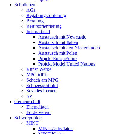
Schulleben
AGs
Begabungsförderung
Beratung
Berufsorientierung
International
Austausch mit Newcastle
Austausch mit Italien
Austausch mit den Niederlanden
Austausch mit Polen
Projekt EuropeShire
Projekt Model United Nations
Kunst-Werke
MPG trifft...
Schach am MPG
Schneesportfahrt
Soziales Lernen
SV
Gemeinschaft
Ehemaligen
Förderverein
Schwerpunkte
MINT
MINT-Aktivitäten
MINT-Klasse