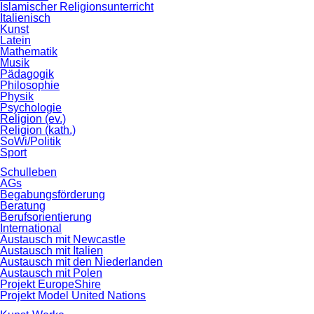
Islamischer Religionsunterricht
Italienisch
Kunst
Latein
Mathematik
Musik
Pädagogik
Philosophie
Physik
Psychologie
Religion (ev.)
Religion (kath.)
SoWi/Politik
Sport
Schulleben
AGs
Begabungsförderung
Beratung
Berufsorientierung
International
Austausch mit Newcastle
Austausch mit Italien
Austausch mit den Niederlanden
Austausch mit Polen
Projekt EuropeShire
Projekt Model United Nations