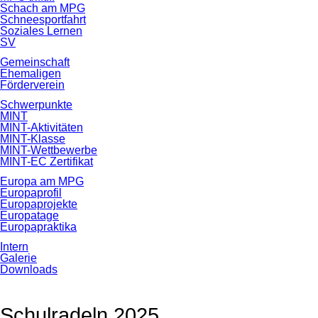
Schach am MPG
Schneesportfahrt
Soziales Lernen
SV
Gemeinschaft
Ehemaligen
Förderverein
Schwerpunkte
MINT
MINT-Aktivitäten
MINT-Klasse
MINT-Wettbewerbe
MINT-EC Zertifikat
Europa am MPG
Europaprofil
Europaprojekte
Europatage
Europapraktika
Intern
Galerie
Downloads
Schulradeln 2025