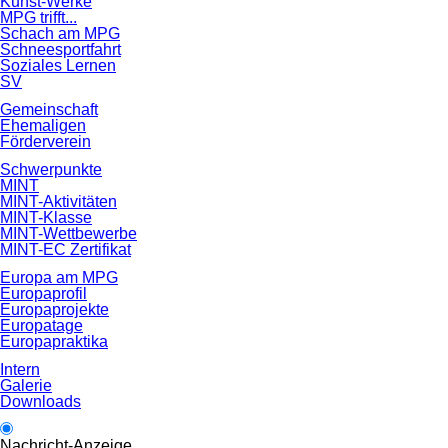
Kunst-Werke
MPG trifft...
Schach am MPG
Schneesportfahrt
Soziales Lernen
SV
Gemeinschaft
Ehemaligen
Förderverein
Schwerpunkte
MINT
MINT-Aktivitäten
MINT-Klasse
MINT-Wettbewerbe
MINT-EC Zertifikat
Europa am MPG
Europaprofil
Europaprojekte
Europatage
Europapraktika
Intern
Galerie
Downloads
Nachricht-Anzeige