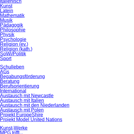
Italienisch
Kunst
Latein
Mathematik
Musik
Pädagogik
Philosophie
Physik
Psychologie
Religion (ev.)
Religion (kath.)
SoWi/Politik
Sport
Schulleben
AGs
Begabungsförderung
Beratung
Berufsorientierung
International
Austausch mit Newcastle
Austausch mit Italien
Austausch mit den Niederlanden
Austausch mit Polen
Projekt EuropeShire
Projekt Model United Nations
Kunst-Werke
MPG trifft...