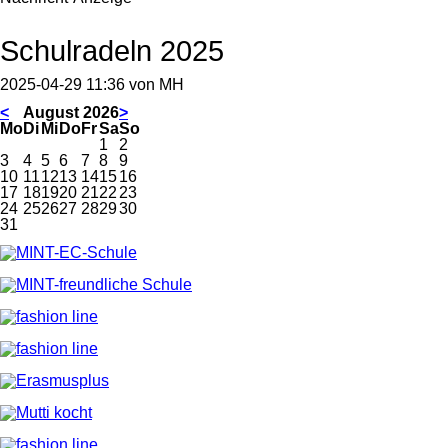
Schulradeln 2025
2025-04-29 11:36
von
MH
<
August 2026
>
ntag
enstag
ttwoch
nnerstag
eitag
mstag
nntag
Mo
Di
Mi
Do
Fr
Sa
So
1
2
3
4
5
6
7
8
9
10
11
12
13
14
15
16
17
18
19
20
21
22
23
24
25
26
27
28
29
30
31