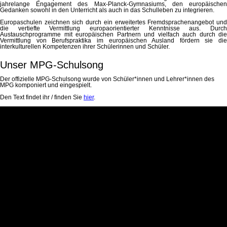
jahrelange Engagement des Max-Planck-Gymnasiums, den europäischen
Gedanken sowohl in den Unterricht als auch in das Schulleben zu integrieren.
Europaschulen zeichnen sich durch ein erweitertes Fremdsprachenangebot und
die vertiefte Vermittlung europaorientierter Kenntnisse aus. Durch
Austauschprogramme mit europäischen Partnern und vielfach auch durch die
Vermittlung von Berufspraktika im europäischen Ausland fördern sie die
interkulturellen Kompetenzen ihrer Schülerinnen und Schüler.
Unser MPG-Schulsong
Der offizielle MPG-Schulsong wurde von Schüler*innen und Lehrer*innen des
MPG komponiert und eingespielt.
Den Text findet ihr / finden Sie
hier
.