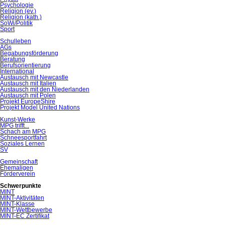
Psychologie
Religion (ev.)
Religion (kath.)
SoWi/Politik
Sport
Schulleben
AGs
Begabungsförderung
Beratung
Berufsorientierung
International
Austausch mit Newcastle
Austausch mit Italien
Austausch mit den Niederlanden
Austausch mit Polen
Projekt EuropeShire
Projekt Model United Nations
Kunst-Werke
MPG trifft...
Schach am MPG
Schneesportfahrt
Soziales Lernen
SV
Gemeinschaft
Ehemaligen
Förderverein
Schwerpunkte
MINT
MINT-Aktivitäten
MINT-Klasse
MINT-Wettbewerbe
MINT-EC Zertifikat