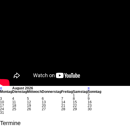
<
August 2026
>
Mo
ntag
Di
enstag
Mi
ttwoch
Do
nnerstag
Fr
eitag
Sa
mstag
So
nntag
1
2
3
4
5
6
7
8
9
10
11
12
13
14
15
16
17
18
19
20
21
22
23
24
25
26
27
28
29
30
31
Termine