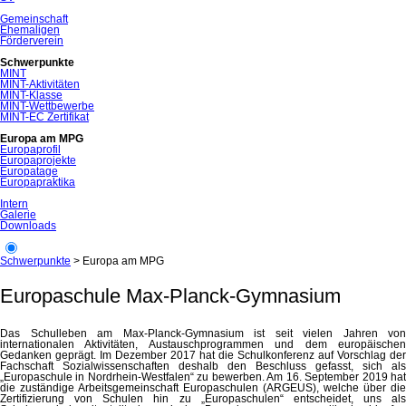
Gemeinschaft
Ehemaligen
Förderverein
Schwerpunkte
MINT
MINT-Aktivitäten
MINT-Klasse
MINT-Wettbewerbe
MINT-EC Zertifikat
Europa am MPG
Europaprofil
Europaprojekte
Europatage
Europapraktika
Intern
Galerie
Downloads
Schwerpunkte
>
Europa am MPG
Europaschule Max-Planck-Gymnasium
Das Schulleben am Max-Planck-Gymnasium ist seit vielen Jahren von
internationalen Aktivitäten, Austauschprogrammen und dem europäischen
Gedanken geprägt. Im Dezember 2017 hat die Schulkonferenz auf Vorschlag der
Fachschaft Sozialwissenschaften deshalb den Beschluss gefasst, sich als
„Europaschule in Nordrhein-Westfalen“ zu bewerben. Am 16. September 2019 hat
die zuständige Arbeitsgemeinschaft Europaschulen (ARGEUS), welche über die
Zertifizierung von Schulen hin zu „Europaschulen“ entscheidet, uns als