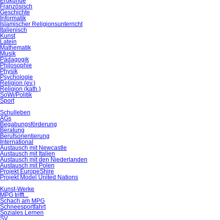
Erdkunde
Französisch
Geschichte
Informatik
Islamischer Religionsunterricht
Italienisch
Kunst
Latein
Mathematik
Musik
Pädagogik
Philosophie
Physik
Psychologie
Religion (ev.)
Religion (kath.)
SoWi/Politik
Sport
Schulleben
AGs
Begabungsförderung
Beratung
Berufsorientierung
International
Austausch mit Newcastle
Austausch mit Italien
Austausch mit den Niederlanden
Austausch mit Polen
Projekt EuropeShire
Projekt Model United Nations
Kunst-Werke
MPG trifft...
Schach am MPG
Schneesportfahrt
Soziales Lernen
SV