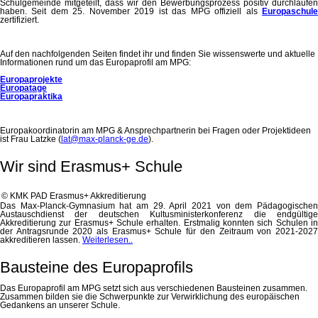
Schulgemeinde mitgeteilt, dass wir den Bewerbungsprozess positiv durchlaufen
haben. Seit dem 25. November 2019 ist das MPG offiziell als
Europaschule
zertifiziert.
Auf den nachfolgenden Seiten findet ihr und finden Sie wissenswerte und aktuelle
Informationen rund um das Europaprofil am MPG:
Europaprojekte
Europatage
Europapraktika
Europakoordinatorin am MPG & Ansprechpartnerin bei Fragen oder Projektideen
ist Frau Latzke (
lat@max-planck-ge.de
).
Wir sind Erasmus+ Schule
© KMK PAD Erasmus+ Akkreditierung
Das Max-Planck-Gymnasium hat am 29. April 2021 von dem Pädagogischen
Austauschdienst der deutschen Kultusministerkonferenz die endgültige
Akkreditierung zur Erasmus+ Schule erhalten. Erstmalig konnten sich Schulen in
der Antragsrunde 2020 als Erasmus+ Schule für den Zeitraum von 2021-2027
akkreditieren lassen.
Weiterlesen..
Bausteine des Europaprofils
Das Europaprofil am MPG setzt sich aus verschiedenen Bausteinen zusammen.
Zusammen bilden sie die Schwerpunkte zur Verwirklichung des europäischen
Gedankens an unserer Schule.