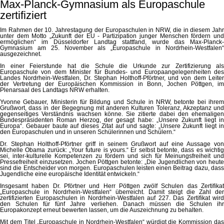
Max-Planck-Gymnasium als Europaschule
zertifiziert
Im Rahmen der 10. Jahrestagung der Europaschulen in NRW, die in diesem Jahr
unter dem Motto „Zukunft der EU - Partizipation junger Menschen fördern und
ermöglichen“ im Düsseldorfer Landtag stattfand, wurde das Max-Planck-
Gymnasium am 25. November als „Europaschule in Nordrhein-Westfalen“
ausgezeichnet.
In einer Feierstunde hat die Schule die Urkunde zur Zertifizierung als
Europaschule von dem Minister für Bundes- und Europaangelegenheiten des
Landes Nordrhein-Westfalen, Dr. Stephan Holthoff-Pförtner, und von dem Leiter
der Vertretung der Europäischen Kommission in Bonn, Jochen Pöttgen, im
Plenarsaal des Landtags NRW erhalten.
Yvonne Gebauer, Ministerin für Bildung und Schule in NRW, betonte bei ihrem
Grußwort, dass in der Begegnung mit anderen Kulturen Toleranz, Akzeptanz und
gegenseitiges Verständnis wachsen könne. Sie zitierte dabei den ehemaligen
Bundespräsidenten Roman Herzog, der gesagt habe: „Unsere Zukunft liegt in
Europa“. Gebauer baute auf dieses Zitat auf und sagte: „Unsere Zukunft liegt in
den Europaschulen und in unseren Schülerinnen und Schülern.“
Dr. Stephan Holthoff-Pförtner griff in seinem Grußwort auf eine Aussage von
Michelle Obama zurück: „Your future is yours.“ Er selbst betonte, dass es wichtig
sei, inter-kulturelle Kompetenzen zu fördern und sich für Meinungsfreiheit und
Pressefreiheit einzusetzen. Jochen Pöttgen betonte: „Die Jugendlichen von heute
sind die Entscheider von morgen. Europaschulen leisten einen Beitrag dazu, dass
Jugendliche eine europäische Identität entwickeln.“
Insgesamt haben Dr. Pförtner und Herr Pöttgen zwölf Schulen das Zertifikat
„Europaschule in Nordrhein-Westfalen“ überreicht. Damit steigt die Zahl der
zertifizierten Europaschulen in Nordrhein-Westfalen auf 227. Das Zertifikat wird
den Schulen für fünf Jahre verliehen. Danach müssen die Schulen ihr
Europakonzept erneut bewerten lassen, um die Auszeichnung zu behalten.
Mit dem Titel „Europaschule in Nordrhein-Westfalen“ würdigt die Kommission das