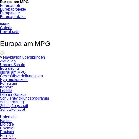
Europa am MPG
Europaprofil
Europaprojekte
Europatage
Europapraktika
Intern
Galerie
Downloads
Europa am MPG
×
Navigation überspringen
Aktuelles
Unsere Schule
Begrüßung
digital am MPG
Geschäftsverteilungsplan
Hygienekonzept
Kollegium
Kontakt
Leitbild
Offener Ganztag
Schulentwicklungsprogramm
Schulordnung
Schulpflegschaft
Schutzkonzept
Unterricht
Fächer
Biologie
Chemie
Deutsch
Englisch