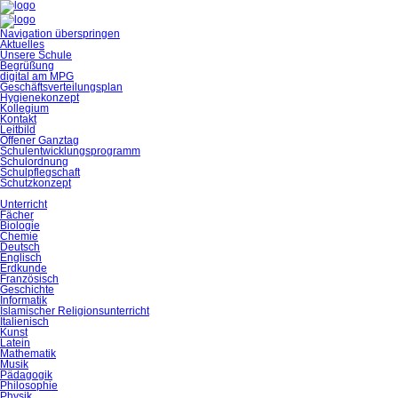
Navigation überspringen
Aktuelles
Unsere Schule
Begrüßung
digital am MPG
Geschäftsverteilungsplan
Hygienekonzept
Kollegium
Kontakt
Leitbild
Offener Ganztag
Schulentwicklungsprogramm
Schulordnung
Schulpflegschaft
Schutzkonzept
Unterricht
Fächer
Biologie
Chemie
Deutsch
Englisch
Erdkunde
Französisch
Geschichte
Informatik
Islamischer Religionsunterricht
Italienisch
Kunst
Latein
Mathematik
Musik
Pädagogik
Philosophie
Physik