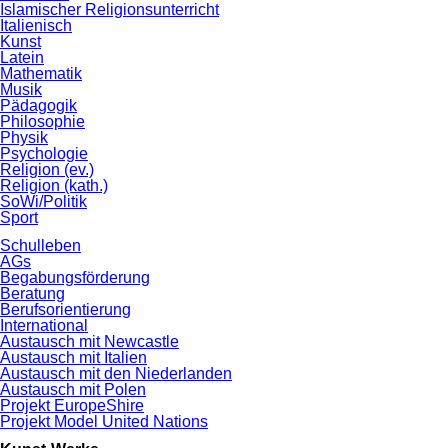
Islamischer Religionsunterricht
Italienisch
Kunst
Latein
Mathematik
Musik
Pädagogik
Philosophie
Physik
Psychologie
Religion (ev.)
Religion (kath.)
SoWi/Politik
Sport
Schulleben
AGs
Begabungsförderung
Beratung
Berufsorientierung
International
Austausch mit Newcastle
Austausch mit Italien
Austausch mit den Niederlanden
Austausch mit Polen
Projekt EuropeShire
Projekt Model United Nations