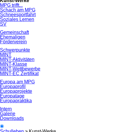
Kunst-Werke
MPG trifft...
Schach am MPG
Schneesportfahrt
Soziales Lernen
SV
Gemeinschaft
Ehemaligen
Förderverein
Schwerpunkte
MINT
MINT-Aktivitäten
MINT-Klasse
MINT-Wettbewerbe
MINT-EC Zertifikat
Europa am MPG
Europaprofil
Europaprojekte
Europatage
Europapraktika
Intern
Galerie
Downloads
Schulleben
>
Kunst-Werke