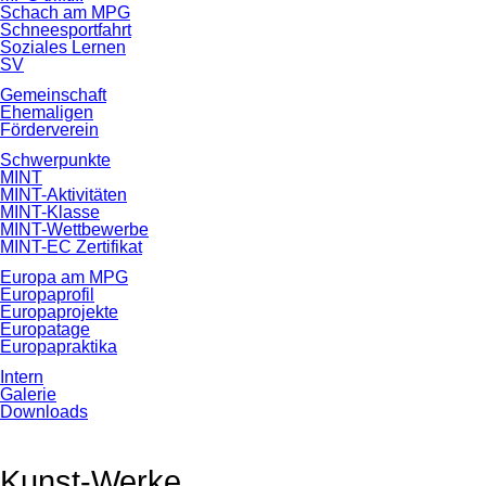
Schach am MPG
Schneesportfahrt
Soziales Lernen
SV
Gemeinschaft
Ehemaligen
Förderverein
Schwerpunkte
MINT
MINT-Aktivitäten
MINT-Klasse
MINT-Wettbewerbe
MINT-EC Zertifikat
Europa am MPG
Europaprofil
Europaprojekte
Europatage
Europapraktika
Intern
Galerie
Downloads
Kunst-Werke