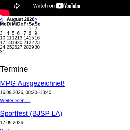
<
August 2026
>
ntag
enstag
ttwoch
nnerstag
eitag
mstag
nntag
Mo
Di
Mi
Do
Fr
Sa
So
1
2
3
4
5
6
7
8
9
10
11
12
13
14
15
16
17
18
19
20
21
22
23
24
25
26
27
28
29
30
31
Termine
MPG Ausgezeichnet!
16.09.2026, 08:20–13:40
MPG
Weiterlesen …
Ausgezeichnet!
Sportfest (BJSP LA)
17.09.2026