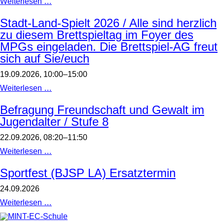
Sportfest
Weiterlesen …
(BJSP
LA)
Stadt-Land-Spielt 2026 / Alle sind herzlich
zu diesem Brettspieltag im Foyer des
MPGs eingeladen. Die Brettspiel-AG freut
sich auf Sie/euch
19.09.2026, 10:00–15:00
Stadt-
Weiterlesen …
Land-
Spielt
Befragung Freundschaft und Gewalt im
2026
Jugendalter / Stufe 8
/
Alle
sind
22.09.2026, 08:20–11:50
herzlich
zu
Befragung
Weiterlesen …
diesem
Freundschaft
Brettspieltag
und
Sportfest (BJSP LA) Ersatztermin
im
Gewalt
Foyer
im
24.09.2026
des
Jugendalter
MPGs
/
Sportfest
Weiterlesen …
eingeladen.
Stufe
(BJSP
Die
8
LA)