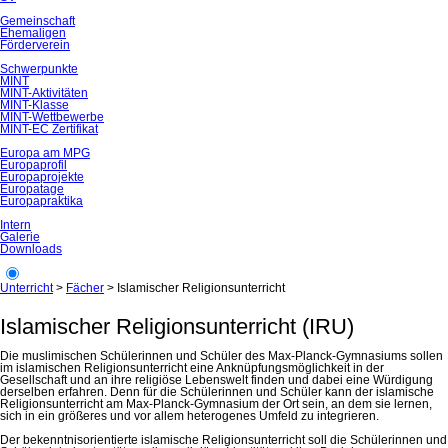
Gemeinschaft
Ehemaligen
Förderverein
Schwerpunkte
MINT
MINT-Aktivitäten
MINT-Klasse
MINT-Wettbewerbe
MINT-EC Zertifikat
Europa am MPG
Europaprofil
Europaprojekte
Europatage
Europapraktika
Intern
Galerie
Downloads
Unterricht
>
Fächer
>
Islamischer Religionsunterricht
Islamischer Religionsunterricht (IRU)
Die muslimischen Schülerinnen und Schüler des Max-Planck-Gymnasiums sollen
im islamischen Religionsunterricht eine Anknüpfungsmöglichkeit in der
Gesellschaft und an ihre religiöse Lebenswelt finden und dabei eine Würdigung
derselben erfahren. Denn für die Schülerinnen und Schüler kann der islamische
Religionsunterricht am Max-Planck-Gymnasium der Ort sein, an dem sie lernen,
sich in ein größeres und vor allem heterogenes Umfeld zu integrieren.
Der bekenntnisorientierte islamische Religionsunterricht soll die Schülerinnen und