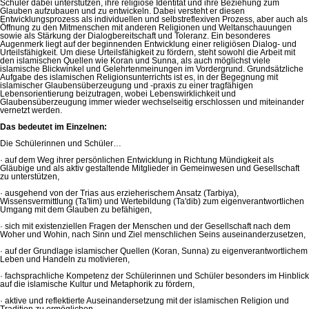
Schüler dabei unterstützen, ihre religiöse Identität und ihre Beziehung zum
Glauben aufzubauen und zu entwickeln. Dabei versteht er diesen
Entwicklungsprozess als individuellen und selbstreflexiven Prozess, aber auch als
Öffnung zu den Mitmenschen mit anderen Religionen und Weltanschauungen
sowie als Stärkung der Dialogbereitschaft und Toleranz. Ein besonderes
Augenmerk liegt auf der beginnenden Entwicklung einer religiösen Dialog- und
Urteilsfähigkeit. Um diese Urteilsfähigkeit zu fördern, steht sowohl die Arbeit mit
den islamischen Quellen wie Koran und Sunna, als auch möglichst viele
islamische Blickwinkel und Gelehrtenmeinungen im Vordergrund. Grundsätzliche
Aufgabe des islamischen Religionsunterrichts ist es, in der Begegnung mit
islamischer Glaubensüberzeugung und -praxis zu einer tragfähigen
Lebensorientierung beizutragen, wobei Lebenswirklichkeit und
Glaubensüberzeugung immer wieder wechselseitig erschlossen und miteinander
vernetzt werden.
Das bedeutet im Einzelnen:
Die Schülerinnen und Schüler…
· auf dem Weg ihrer persönlichen Entwicklung in Richtung Mündigkeit als
Gläubige und als aktiv gestaltende Mitglieder in Gemeinwesen und Gesellschaft
zu unterstützen,
· ausgehend von der Trias aus erzieherischem Ansatz (Tarbiya),
Wissensvermittlung (Ta'Iim) und Wertebildung (Ta'dib) zum eigenverantwortlichen
Umgang mit dem Glauben zu befähigen,
· sich mit existenziellen Fragen der Menschen und der Gesellschaft nach dem
Woher und Wohin, nach Sinn und Ziel menschlichen Seins auseinanderzusetzen,
· auf der Grundlage islamischer Quellen (Koran, Sunna) zu eigenverantwortlichem
Leben und Handeln zu motivieren,
· fachsprachliche Kompetenz der Schülerinnen und Schüler besonders im Hinblick
auf die islamische Kultur und Metaphorik zu fördern,
· aktive und reflektierte Auseinandersetzung mit der islamischen Religion und
Tradition zu ermöglichen,