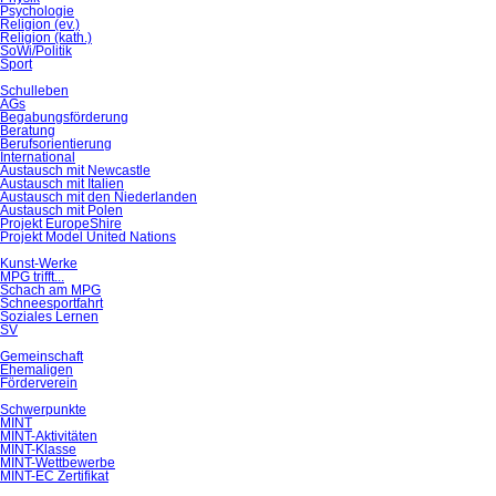
Psychologie
Religion (ev.)
Religion (kath.)
SoWi/Politik
Sport
Schulleben
AGs
Begabungsförderung
Beratung
Berufsorientierung
International
Austausch mit Newcastle
Austausch mit Italien
Austausch mit den Niederlanden
Austausch mit Polen
Projekt EuropeShire
Projekt Model United Nations
Kunst-Werke
MPG trifft...
Schach am MPG
Schneesportfahrt
Soziales Lernen
SV
Gemeinschaft
Ehemaligen
Förderverein
Schwerpunkte
MINT
MINT-Aktivitäten
MINT-Klasse
MINT-Wettbewerbe
MINT-EC Zertifikat