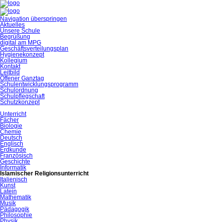
Navigation überspringen
Aktuelles
Unsere Schule
Begrüßung
digital am MPG
Geschäftsverteilungsplan
Hygienekonzept
Kollegium
Kontakt
Leitbild
Offener Ganztag
Schulentwicklungsprogramm
Schulordnung
Schulpflegschaft
Schutzkonzept
Unterricht
Fächer
Biologie
Chemie
Deutsch
Englisch
Erdkunde
Französisch
Geschichte
Informatik
Islamischer Religionsunterricht
Italienisch
Kunst
Latein
Mathematik
Musik
Pädagogik
Philosophie
Physik