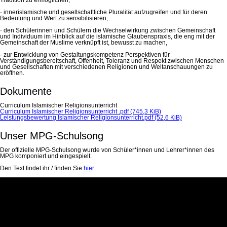
· innerislamische und gesellschaftliche Pluralität aufzugreifen und für deren
Bedeutung und Wert zu sensibilisieren,
· den Schülerinnen und Schülern die Wechselwirkung zwischen Gemeinschaft
und Individuum im Hinblick auf die islamische Glaubenspraxis, die eng mit der
Gemeinschaft der Muslime verknüpft ist, bewusst zu machen,
· zur Entwicklung von Gestaltungskompetenz Perspektiven für
Verständigungsbereitschaft, Offenheit, Toleranz und Respekt zwischen Menschen
und Gesellschaften mit verschiedenen Religionen und Weltanschauungen zu
eröffnen.
Dokumente
Curriculum Islamischer Religionsunterricht
Curriculum Islamischer Religionsunterricht .pdf
(745,3 KiB)
Leistungsbewertung Islamischer Religionsunterricht.pdf
(52,6 KiB)
Unser MPG-Schulsong
Der offizielle MPG-Schulsong wurde von Schüler*innen und Lehrer*innen des
MPG komponiert und eingespielt.
Den Text findet ihr / finden Sie
hier
.