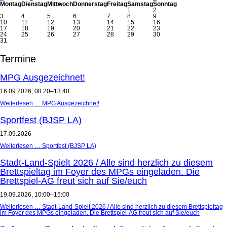
Mo
ntag
Di
enstag
Mi
ttwoch
Do
nnerstag
Fr
eitag
Sa
mstag
So
nntag
1
2
3
4
5
6
7
8
9
10
11
12
13
14
15
16
17
18
19
20
21
22
23
24
25
26
27
28
29
30
31
Termine
MPG Ausgezeichnet!
16.09.2026, 08:20–13:40
Weiterlesen …
MPG Ausgezeichnet!
Sportfest (BJSP LA)
17.09.2026
Weiterlesen …
Sportfest (BJSP LA)
Stadt-Land-Spielt 2026 / Alle sind herzlich zu diesem
Brettspieltag im Foyer des MPGs eingeladen. Die
Brettspiel-AG freut sich auf Sie/euch
19.09.2026, 10:00–15:00
Weiterlesen …
Stadt-Land-Spielt 2026 / Alle sind herzlich zu diesem Brettspieltag
im Foyer des MPGs eingeladen. Die Brettspiel-AG freut sich auf Sie/euch