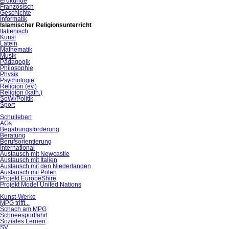
Erdkunde
Französisch
Geschichte
Informatik
Islamischer Religionsunterricht
Italienisch
Kunst
Latein
Mathematik
Musik
Pädagogik
Philosophie
Physik
Psychologie
Religion (ev.)
Religion (kath.)
SoWi/Politik
Sport
Schulleben
AGs
Begabungsförderung
Beratung
Berufsorientierung
International
Austausch mit Newcastle
Austausch mit Italien
Austausch mit den Niederlanden
Austausch mit Polen
Projekt EuropeShire
Projekt Model United Nations
Kunst-Werke
MPG trifft...
Schach am MPG
Schneesportfahrt
Soziales Lernen
SV