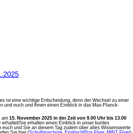
1.2025
ies ist eine wichtige Entscheidung, denn der Wechsel zu einer
zen und euch und Ihnen einen Einblick in das Max-Planck-
ie am
15. November 2025 in der Zeit von 9.00 Uhr bis 13.00
erhaltet/Sie erhalten einen Einblick in unser buntes
eren euch und Sie an diesem Tag zudem über alles Wissenswerte
den Sie hier (
Schulbroschüre
,
EnglischPlus Flyer
,
MINT Flyer
)