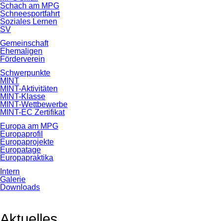
Schach am MPG
Schneesportfahrt
Soziales Lernen
SV
Gemeinschaft
Ehemaligen
Förderverein
Schwerpunkte
MINT
MINT-Aktivitäten
MINT-Klasse
MINT-Wettbewerbe
MINT-EC Zertifikat
Europa am MPG
Europaprofil
Europaprojekte
Europatage
Europapraktika
Intern
Galerie
Downloads
Aktuelles