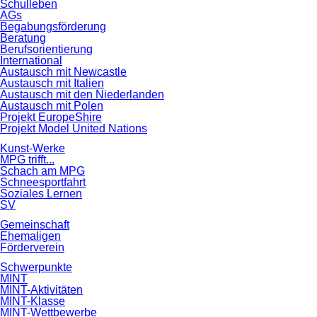
Schulleben
AGs
Begabungsförderung
Beratung
Berufsorientierung
International
Austausch mit Newcastle
Austausch mit Italien
Austausch mit den Niederlanden
Austausch mit Polen
Projekt EuropeShire
Projekt Model United Nations
Kunst-Werke
MPG trifft...
Schach am MPG
Schneesportfahrt
Soziales Lernen
SV
Gemeinschaft
Ehemaligen
Förderverein
Schwerpunkte
MINT
MINT-Aktivitäten
MINT-Klasse
MINT-Wettbewerbe