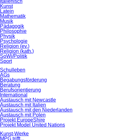
Italienisch
Kunst
Latein
Mathematik
Musik
Pädagogik
Philosophie
Physik
Psychologie
Religion (ev.)
Religion (kath.)
SoWi/Politik
Sport
Schulleben
AGs
Begabungsförderung
Beratung
Berufsorientierung
International
Austausch mit Newcastle
Austausch mit Italien
Austausch mit den Niederlanden
Austausch mit Polen
Projekt EuropeShire
Projekt Model United Nations
Kunst-Werke
MPG trifft...