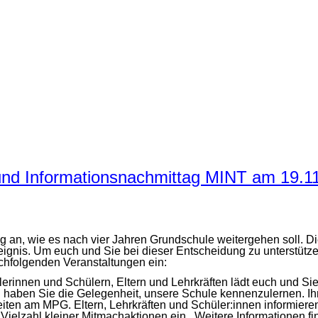
und Informationsnachmittag MINT am 19.1
ng an, wie es nach vier Jahren Grundschule weitergehen soll. D
 Ereignis. Um euch und Sie bei dieser Entscheidung zu unterstüt
hfolgenden Veranstaltungen ein:
rinnen und Schülern, Eltern und Lehrkräften lädt euch und S
. haben Sie die Gelegenheit, unsere Schule kennenzulernen. Ihr 
hkeiten am MPG. Eltern, Lehrkräften und Schüler:innen informi
elzahl kleiner Mitmachaktionen ein. Weitere Informationen fin