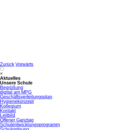
Zurück
Vorwärts
Navigation
×
überspringen
Aktuelles
Unsere Schule
Begrüßung
digital am MPG
Geschäftsverteilungsplan
Hygienekonzept
Kollegium
Kontakt
Leitbild
Offener Ganztag
Schulentwicklungsprogramm
Schulordnung