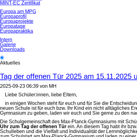
MINT-EC Zertifikat
Europa am MPG
Europaprofil
Europaprojekte
Europatage
Europapraktika
Intern
Galerie
Downloads
Aktuelles
Tag der offenen Tür 2025 am 15.11.2025 
2025-09-23 06:39
von
MH
Liebe Schüler:innen, liebe Eltern,
in einigen Wochen steht für euch und für Sie die Entscheidu
neuen Schule ist für euch bzw. Ihr Kind ein nicht alltägliches
Gymnasium zu geben, laden wir euch und Sie gerne zu den nac
Die Schulgemeinschaft des Max-Planck-Gymnasiums mit Schüle
Uhr zum Tag der offenen Tür
ein. An diesem Tag habt ihr bzw
Schulleben und die Vielfalt und Individualität der Lernmöglic
zum Schulstart am Max-Planck-Gymnasium und laden zu einer Vi