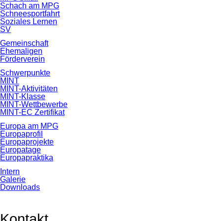
Schach am MPG
Schneesportfahrt
Soziales Lernen
SV
Gemeinschaft
Ehemaligen
Förderverein
Schwerpunkte
MINT
MINT-Aktivitäten
MINT-Klasse
MINT-Wettbewerbe
MINT-EC Zertifikat
Europa am MPG
Europaprofil
Europaprojekte
Europatage
Europapraktika
Intern
Galerie
Downloads
Kontakt