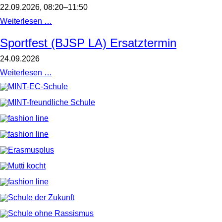
/
22.09.2026, 08:20–11:50
Alle
sind
Befragung
Weiterlesen …
herzlich
Freundschaft
zu
und
Sportfest (BJSP LA) Ersatztermin
diesem
Gewalt
Brettspieltag
im
im
24.09.2026
Jugendalter
Foyer
/
des
Sportfest
Weiterlesen …
Stufe
MPGs
(BJSP
8
eingeladen.
LA)
Die
Ersatztermin
Brettspiel-
AG
freut
sich
auf
Sie/euch