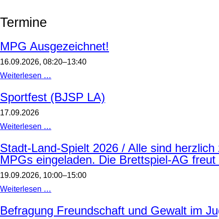
Termine
MPG Ausgezeichnet!
16.09.2026, 08:20–13:40
MPG
Weiterlesen …
Ausgezeichnet!
Sportfest (BJSP LA)
17.09.2026
Sportfest
Weiterlesen …
(BJSP
LA)
Stadt-Land-Spielt 2026 / Alle sind herzlic
MPGs eingeladen. Die Brettspiel-AG freut 
19.09.2026, 10:00–15:00
Stadt-
Weiterlesen …
Land-
Spielt
Befragung Freundschaft und Gewalt im Jug
2026