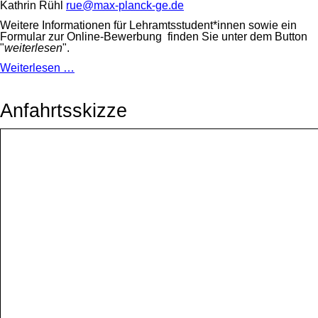
Kathrin Rühl
rue@max-planck-ge.de
Weitere Informationen für Lehramtsstudent*innen sowie ein
Formular zur Online-Bewerbung finden Sie unter dem Button
"
weiterlesen
".
Informationen
Weiterlesen …
rund
um
die
Anfahrtsskizze
Lehrkräfteausbildung