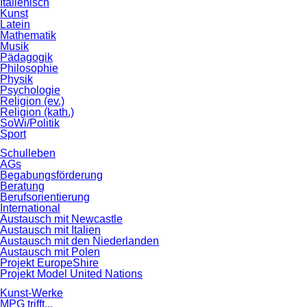
Italienisch
Kunst
Latein
Mathematik
Musik
Pädagogik
Philosophie
Physik
Psychologie
Religion (ev.)
Religion (kath.)
SoWi/Politik
Sport
Schulleben
AGs
Begabungsförderung
Beratung
Berufsorientierung
International
Austausch mit Newcastle
Austausch mit Italien
Austausch mit den Niederlanden
Austausch mit Polen
Projekt EuropeShire
Projekt Model United Nations
Kunst-Werke
MPG trifft...