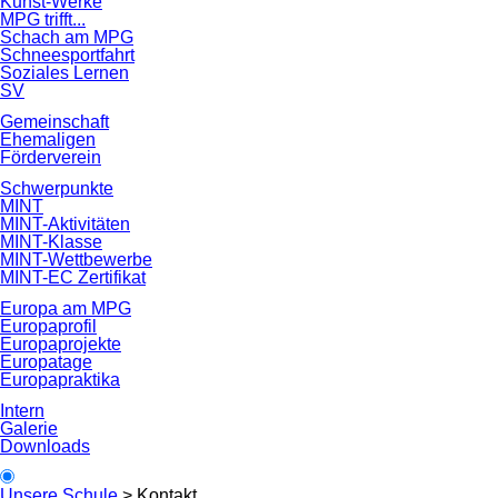
Kunst-Werke
MPG trifft...
Schach am MPG
Schneesportfahrt
Soziales Lernen
SV
Gemeinschaft
Ehemaligen
Förderverein
Schwerpunkte
MINT
MINT-Aktivitäten
MINT-Klasse
MINT-Wettbewerbe
MINT-EC Zertifikat
Europa am MPG
Europaprofil
Europaprojekte
Europatage
Europapraktika
Intern
Galerie
Downloads
Unsere Schule
>
Kontakt