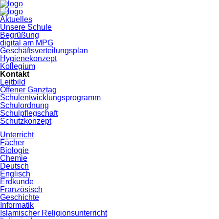
Navigation
Aktuelles
überspringen
Unsere Schule
Begrüßung
digital am MPG
Geschäftsverteilungsplan
Hygienekonzept
Kollegium
Kontakt
Leitbild
Offener Ganztag
Schulentwicklungsprogramm
Schulordnung
Schulpflegschaft
Schutzkonzept
Unterricht
Fächer
Biologie
Chemie
Deutsch
Englisch
Erdkunde
Französisch
Geschichte
Informatik
Islamischer Religionsunterricht