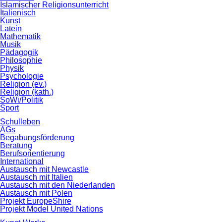
Islamischer Religionsunterricht
Italienisch
Kunst
Latein
Mathematik
Musik
Pädagogik
Philosophie
Physik
Psychologie
Religion (ev.)
Religion (kath.)
SoWi/Politik
Sport
Schulleben
AGs
Begabungsförderung
Beratung
Berufsorientierung
International
Austausch mit Newcastle
Austausch mit Italien
Austausch mit den Niederlanden
Austausch mit Polen
Projekt EuropeShire
Projekt Model United Nations