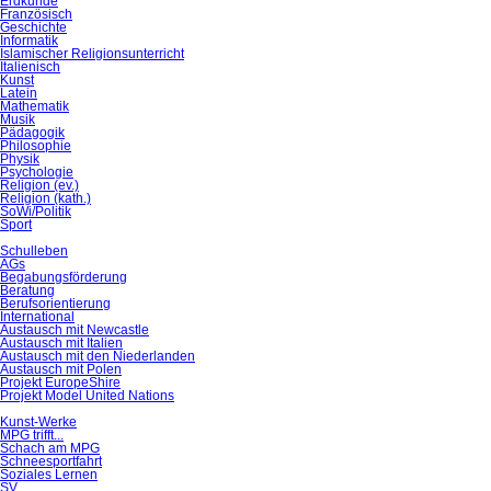
Erdkunde
Französisch
Geschichte
Informatik
Islamischer Religionsunterricht
Italienisch
Kunst
Latein
Mathematik
Musik
Pädagogik
Philosophie
Physik
Psychologie
Religion (ev.)
Religion (kath.)
SoWi/Politik
Sport
Schulleben
AGs
Begabungsförderung
Beratung
Berufsorientierung
International
Austausch mit Newcastle
Austausch mit Italien
Austausch mit den Niederlanden
Austausch mit Polen
Projekt EuropeShire
Projekt Model United Nations
Kunst-Werke
MPG trifft...
Schach am MPG
Schneesportfahrt
Soziales Lernen
SV