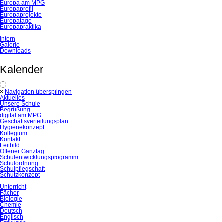
Europa am MPG
Europaprofil
Europaprojekte
Europatage
Europapraktika
Intern
Galerie
Downloads
Kalender
×
Navigation überspringen
Aktuelles
Unsere Schule
Begrüßung
digital am MPG
Geschäftsverteilungsplan
Hygienekonzept
Kollegium
Kontakt
Leitbild
Offener Ganztag
Schulentwicklungsprogramm
Schulordnung
Schulpflegschaft
Schutzkonzept
Unterricht
Fächer
Biologie
Chemie
Deutsch
Englisch