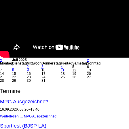
<
Juli 2025
>
Mo
ntag
Di
enstag
Mi
ttwoch
Do
nnerstag
Fr
eitag
Sa
mstag
So
nntag
1
2
3
4
5
6
7
8
9
10
11
12
13
14
15
16
17
18
19
20
21
22
23
24
25
26
27
28
29
30
31
Termine
MPG Ausgezeichnet!
16.09.2026, 08:20–13:40
Weiterlesen …
MPG Ausgezeichnet!
Sportfest (BJSP LA)