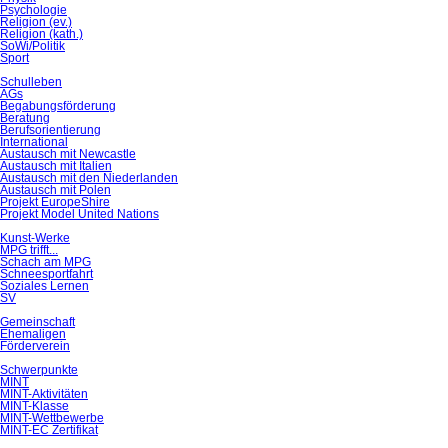
Psychologie
Religion (ev.)
Religion (kath.)
SoWi/Politik
Sport
Schulleben
AGs
Begabungsförderung
Beratung
Berufsorientierung
International
Austausch mit Newcastle
Austausch mit Italien
Austausch mit den Niederlanden
Austausch mit Polen
Projekt EuropeShire
Projekt Model United Nations
Kunst-Werke
MPG trifft...
Schach am MPG
Schneesportfahrt
Soziales Lernen
SV
Gemeinschaft
Ehemaligen
Förderverein
Schwerpunkte
MINT
MINT-Aktivitäten
MINT-Klasse
MINT-Wettbewerbe
MINT-EC Zertifikat