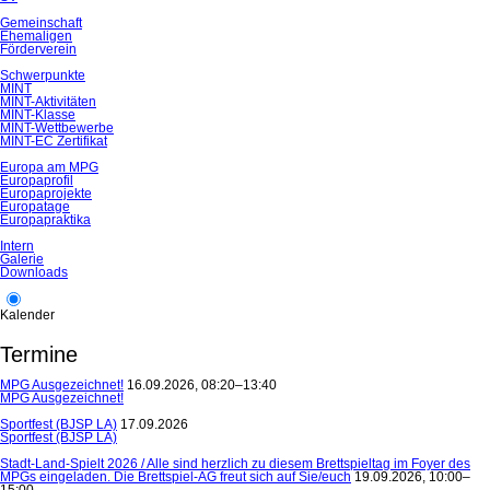
Gemeinschaft
Ehemaligen
Förderverein
Schwerpunkte
MINT
MINT-Aktivitäten
MINT-Klasse
MINT-Wettbewerbe
MINT-EC Zertifikat
Europa am MPG
Europaprofil
Europaprojekte
Europatage
Europapraktika
Intern
Galerie
Downloads
Kalender
Termine
MPG Ausgezeichnet!
16.09.2026, 08:20–13:40
MPG Ausgezeichnet!
Sportfest (BJSP LA)
17.09.2026
Sportfest (BJSP LA)
Stadt-Land-Spielt 2026 / Alle sind herzlich zu diesem Brettspieltag im Foyer des
MPGs eingeladen. Die Brettspiel-AG freut sich auf Sie/euch
19.09.2026, 10:00–
15:00