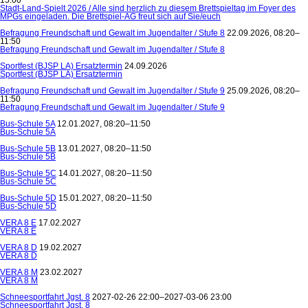
Stadt-Land-Spielt 2026 / Alle sind herzlich zu diesem Brettspieltag im Foyer des
MPGs eingeladen. Die Brettspiel-AG freut sich auf Sie/euch
Befragung Freundschaft und Gewalt im Jugendalter / Stufe 8
22.09.2026, 08:20–
11:50
Befragung Freundschaft und Gewalt im Jugendalter / Stufe 8
Sportfest (BJSP LA) Ersatztermin
24.09.2026
Sportfest (BJSP LA) Ersatztermin
Befragung Freundschaft und Gewalt im Jugendalter / Stufe 9
25.09.2026, 08:20–
11:50
Befragung Freundschaft und Gewalt im Jugendalter / Stufe 9
Bus-Schule 5A
12.01.2027, 08:20–11:50
Bus-Schule 5A
Bus-Schule 5B
13.01.2027, 08:20–11:50
Bus-Schule 5B
Bus-Schule 5C
14.01.2027, 08:20–11:50
Bus-Schule 5C
Bus-Schule 5D
15.01.2027, 08:20–11:50
Bus-Schule 5D
VERA 8 E
17.02.2027
VERA 8 E
VERA 8 D
19.02.2027
VERA 8 D
VERA 8 M
23.02.2027
VERA 8 M
Schneesportfahrt Jgst. 8
2027-02-26 22:00–2027-03-06 23:00
Schneesportfahrt Jgst. 8