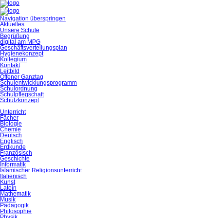
Navigation überspringen
Aktuelles
Unsere Schule
Begrüßung
digital am MPG
Geschäftsverteilungsplan
Hygienekonzept
Kollegium
Kontakt
Leitbild
Offener Ganztag
Schulentwicklungsprogramm
Schulordnung
Schulpflegschaft
Schutzkonzept
Unterricht
Fächer
Biologie
Chemie
Deutsch
Englisch
Erdkunde
Französisch
Geschichte
Informatik
Islamischer Religionsunterricht
Italienisch
Kunst
Latein
Mathematik
Musik
Pädagogik
Philosophie
Physik